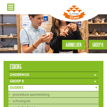
AANMELDEN
GROEP 8
esborg
ONDERWIJS
GROEP 8
OUDERS
procedure aanmelding
schoolgids