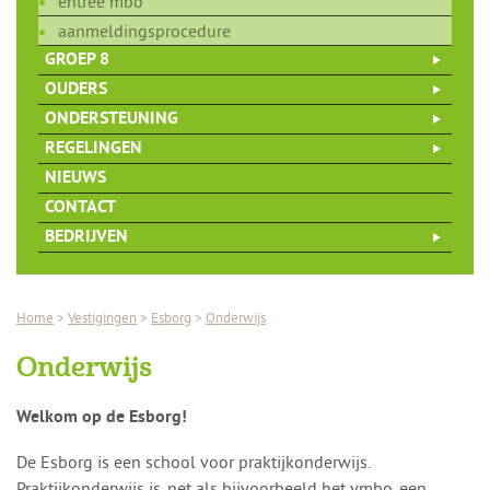
entree mbo
aanmeldingsprocedure
GROEP 8
OUDERS
ONDERSTEUNING
REGELINGEN
NIEUWS
CONTACT
BEDRIJVEN
Home
>
Vestigingen
>
Esborg
>
Onderwijs
Onderwijs
Welkom op de Esborg!
De Esborg is een school voor praktijkonderwijs.
Praktijkonderwijs is, net als bijvoorbeeld het vmbo, een