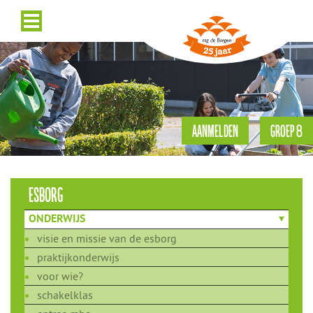
AANMELDEN
GROEP 8
esborg
ONDERWIJS
visie en missie van de esborg
praktijkonderwijs
voor wie?
schakelklas