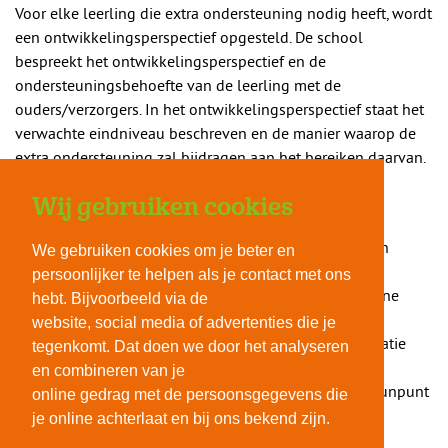
Voor elke leerling die extra ondersteuning nodig heeft, wordt
een ontwikkelingsperspectief opgesteld. De school
bespreekt het ontwikkelingsperspectief en de
ondersteuningsbehoefte van de leerling met de
ouders/verzorgers. In het ontwikkelingsperspectief staat het
verwachte eindniveau beschreven en de manier waarop de
extra ondersteuning zal bijdragen aan het bereiken daarvan.
Wij gebruiken cookies
Meer algemene informatie
Informatie over het samenwerkingsverband Groningen
We gebruiken cookies om je beter en
Ommelanden is te vinden
persoonlijker te helpen als je contact met ons
op
www.passendonderwijsgroningen.nl
. Meer algemene
hebt. Bijvoorbeeld via de
informatie is te vinden op
www.passendonderwijs.nl
.
website, social media of advertenties die je
Verder geeft het Steunpunt Passend Onderwijs informatie
tegenkomt. Dat doen we door het analyseren
over passend onderwijs aan ouders/verzorgers van
en combineren van je
leerlingen met extra ondersteuningsbehoefte. Het steunpunt
online gedrag met de persoonsgegevens die
is te vinden via
www.steunpuntpassenonderwijs.nl
.
je online achterlaat en bij ons bekend zijn.