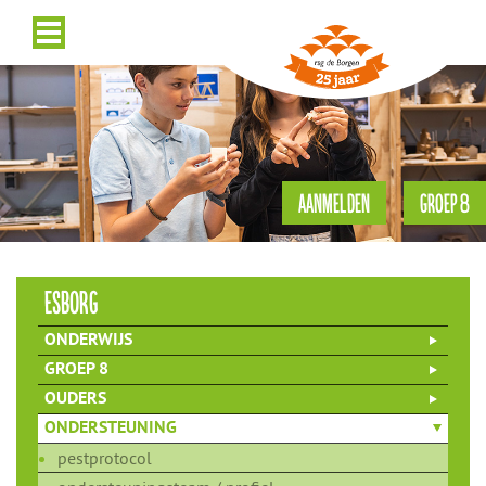
AANMELDEN
GROEP 8
esborg
ONDERWIJS
GROEP 8
OUDERS
ONDERSTEUNING
pestprotocol